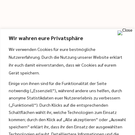
Wir wahren eure Privatsphäre
Wir verwenden Cookies für eure bestmögliche
Nutzererfahrung. Durch die Nutzung unserer Website erklärt
ihr euch damit einverstanden, dass wir Cookies auf eurem
Gerät speichern.
Einige von ihnen sind für die Funktionalität der Seite
Gästehaus Bramböck
notwendig („Essenziell“), während andere uns helfen, durch
anonyme Statistikdaten euer Nutzererlebnis zu verbessern
Familie Bramböck
(„Funktionell“). Durch Klicks auf die entsprechenden
Thiergartlstraße 10
Schaltflächen wählt ihr, welche Technologien zum Einsatz
A-6323 Bad Häring
kommen; durch den Klick auf „Alle akzeptieren“ oder „Auswahl
speichern“ erklärt ihr, dass ihr den Einsatz der ausgewählten
T.
+43 (0) 5332 71126
Technologien erlaubt. Detailliertere Informationen und die