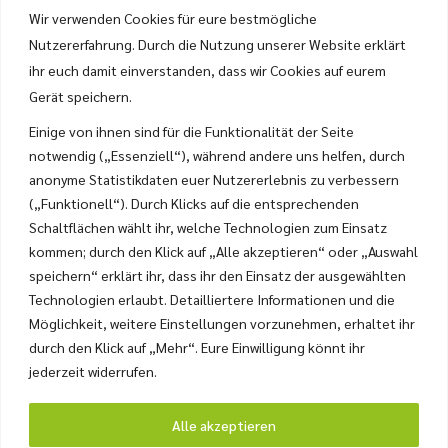
Wir verwenden Cookies für eure bestmögliche
Nutzererfahrung. Durch die Nutzung unserer Website erklärt
ihr euch damit einverstanden, dass wir Cookies auf eurem
Gerät speichern.
Einige von ihnen sind für die Funktionalität der Seite
Gästehaus Bramböck
notwendig („Essenziell“), während andere uns helfen, durch
anonyme Statistikdaten euer Nutzererlebnis zu verbessern
Familie Bramböck
(„Funktionell“). Durch Klicks auf die entsprechenden
Thiergartlstraße 10
Schaltflächen wählt ihr, welche Technologien zum Einsatz
A-6323 Bad Häring
kommen; durch den Klick auf „Alle akzeptieren“ oder „Auswahl
speichern“ erklärt ihr, dass ihr den Einsatz der ausgewählten
T.
+43 (0) 5332 71126
Technologien erlaubt. Detailliertere Informationen und die
E.
info@bramboeck-tirol.at
Möglichkeit, weitere Einstellungen vorzunehmen, erhaltet ihr
W.
www.bramboeck-tirol.at
durch den Klick auf „Mehr“. Eure Einwilligung könnt ihr
jederzeit widerrufen.
Alle akzeptieren